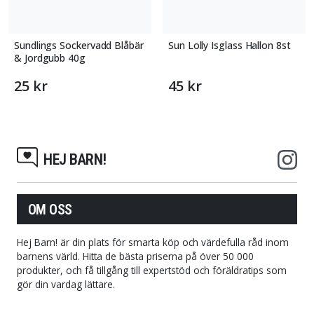
Sundlings Sockervadd Blåbär
Sun Lolly Isglass Hallon 8st
& Jordgubb 40g
25 kr
45 kr
HEJ BARN!
OM OSS
Hej Barn! är din plats för smarta köp och värdefulla råd inom
barnens värld. Hitta de bästa priserna på över 50 000
produkter, och få tillgång till expertstöd och föräldratips som
gör din vardag lättare.