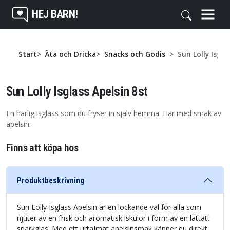
HEJ BARN!
Start
Äta och Dricka
Snacks och Godis
Sun Lolly Isgla
Sun Lolly Isglass Apelsin 8st
En härlig isglass som du fryser in själv hemma. Här med smak av
apelsin.
Finns att köpa hos
Produktbeskrivning
Sun Lolly Isglass Apelsin är en lockande val för alla som
njuter av en frisk och aromatisk iskulör i form av en lättatt
sparkglas. Med ett urtajmat apelsinsmak känner du direkt