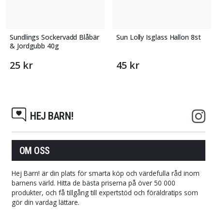
Sundlings Sockervadd Blåbär
Sun Lolly Isglass Hallon 8st
& Jordgubb 40g
25 kr
45 kr
HEJ BARN!
OM OSS
Hej Barn! är din plats för smarta köp och värdefulla råd inom
barnens värld. Hitta de bästa priserna på över 50 000
produkter, och få tillgång till expertstöd och föräldratips som
gör din vardag lättare.