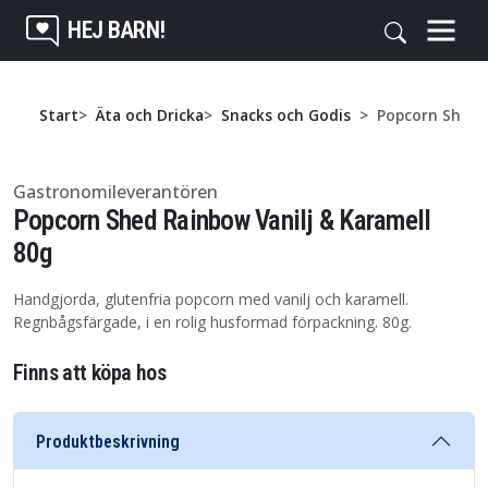
HEJ BARN!
Start
Äta och Dricka
Snacks och Godis
Popcorn Shed R
Gastronomileverantören
Popcorn Shed Rainbow Vanilj & Karamell
80g
Handgjorda, glutenfria popcorn med vanilj och karamell.
Regnbågsfärgade, i en rolig husformad förpackning. 80g.
Finns att köpa hos
Produktbeskrivning