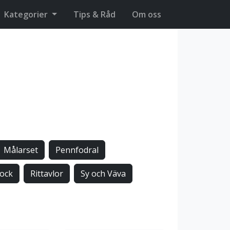
Kategorier
Tips & Råd
Om oss
Målarset
Pennfodral
lock
Rittavlor
Sy och Väva