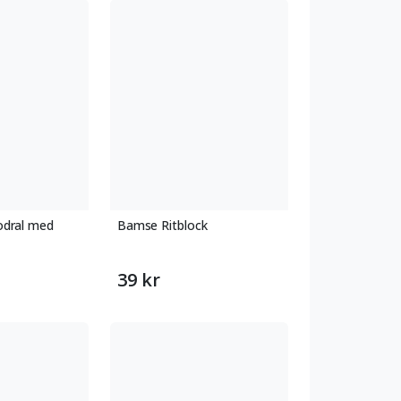
dral med
Bamse Ritblock
39 kr