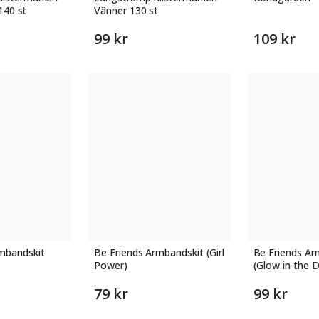
 140 st
Vänner 130 st
99 kr
109 kr
mbandskit
Be Friends Armbandskit (Girl
Be Friends Ar
Power)
(Glow in the D
79 kr
99 kr