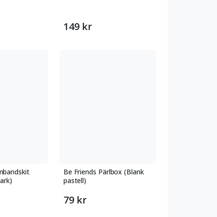
149 kr
mbandskit
Be Friends Pärlbox (Blank
ark)
pastell)
79 kr