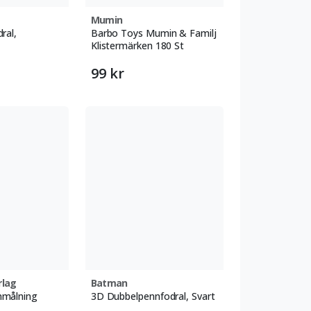
Mumin
ral,
Barbo Toys Mumin & Familj
Klistermärken 180 St
99 kr
rlag
Batman
nmålning
3D Dubbelpennfodral, Svart