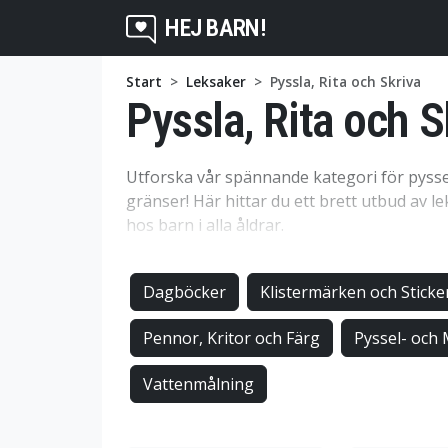
HEJ BARN!
Start
Leksaker
Pyssla, Rita och Skriva
Pyssla, Rita och S
Utforska vår spännande kategori för pyssel
gränser! Här hittar du ett brett utbud av le
hos barn i alla åldrar.
Pyssel
Dagböcker
Klistermärken och Sticke
Ge ditt barn möjligheten att utforska och 
färgglada pärlor och klistermärken till mål
Pennor, Kritor och Färg
Pyssel- och
låta kreativiteten flöda. Pyssel är inte bar
utveckla finmotoriken och koncentrationen 
Vattenmålning
Rita