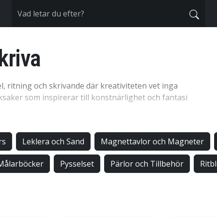
kriva
, ritning och skrivande där kreativiteten vet inga
ksaker som inspirerar till konstnärlighet och fantasi
rs
Leklera och Sand
Magnettavlor och Magneter
skapa med vårt sortiment av pysselmaterial. Från
arset och modellera – här finns allt som behövs för att
 Målarböcker
Pysselset
Pärlor och Tillbehör
Ritb
a underhållande utan också en utmärkt aktivitet för att
hos ditt barn.