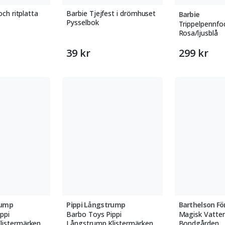
och ritplatta
Barbie Tjejfest i drömhuset
Barbie
Pysselbok
Trippelpennfod
Rosa/ljusblå
39 kr
299 kr
rump
Pippi Långstrump
Barthelson Fö
ppi
Barbo Toys Pippi
Magisk Vatte
listermärken
Långstrump Klistermärken
Bondgården