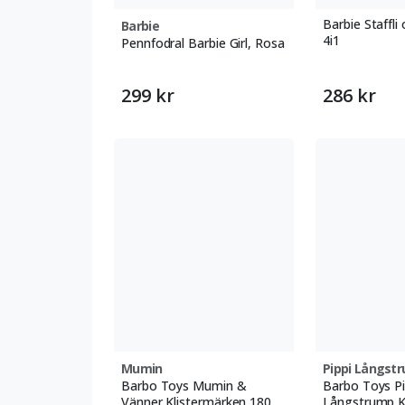
Barbie Staffli 
Barbie
4i1
Pennfodral Barbie Girl, Rosa
299 kr
286 kr
Mumin
Pippi Långst
Barbo Toys Mumin &
Barbo Toys Pi
Vänner Klistermärken 180
Långstrump K