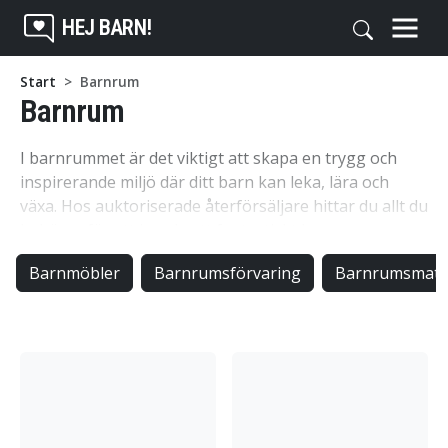
HEJ BARN!
Start
Barnrum
Barnrum
I barnrummet är det viktigt att skapa en trygg och
inspirerande miljö där ditt barn kan leka, lära och
växa. Hos auktoriserade återförsäljare hittar du allt du
behöver för att inreda ett fantastiskt barnrum som
passar just ditt barns personlighet och behov.
Barnmöbler
Barnrumsförvaring
Barnrumsmatt
barnmöbler
Barnmöbler är en viktig del av barnrummets
inredning. Här kan du hitta allt från sängar och
skrivbord till förvaringslösningar och lekmattor. Välj
bland olika stilar och färger för att skapa en
harmonisk och funktionell plats där ditt barn kan