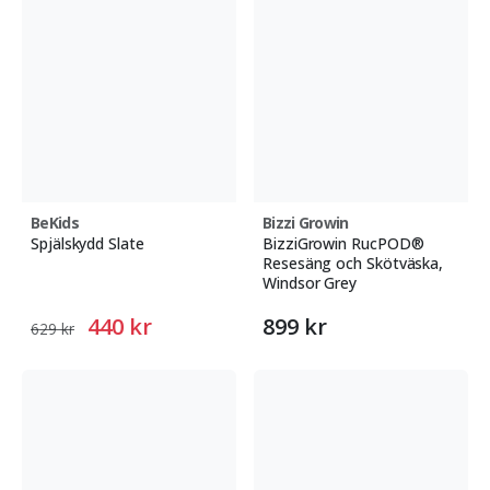
BeKids
Bizzi Growin
Spjälskydd Slate
BizziGrowin RucPOD®
Resesäng och Skötväska,
Windsor Grey
440 kr
899 kr
629 kr