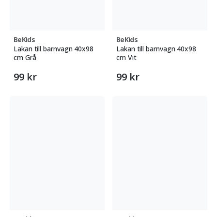
auktoriserade återförsäljare. Ge ditt barn en plats där
fantasi och kreativitet kan blomstra!
BeKids
BeKids
Lakan till barnvagn 40x98
Lakan till barnvagn 40x98
cm Grå
cm Vit
99 kr
99 kr