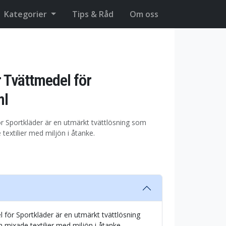
Kategorier
Tips & Råd
Om oss
 Tvättmedel för
ml
 Sportkläder är en utmärkt tvättlösning som
textilier med miljön i åtanke.
för Sportkläder är en utmärkt tvättlösning
 mixade textilier med miljön i åtanke.