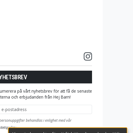
YHETSBREV
umerera på vårt nyhetsbrev för att få de senaste
terna och erbjudanden från Hej Barn!
ostadress
personuppgifter behandlas i enlighet med vår
itetspolicy
.