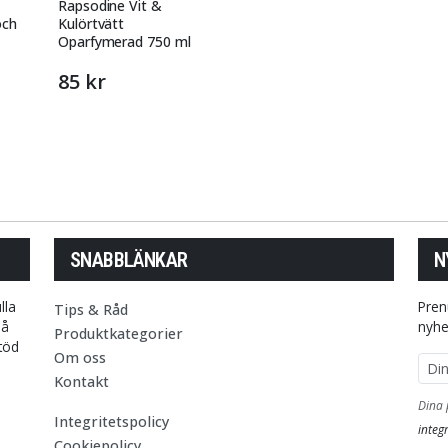
Rapsodine Vit &
och
Kulörtvätt
Oparfymerad 750 ml
85 kr
SNABBLÄNKAR
N
lla
Pren
Tips & Råd
på
nyhe
Produktkategorier
stöd
Om oss
E-p
Kontakt
Dina 
Integritetspolicy
integr
Cookiepolicy