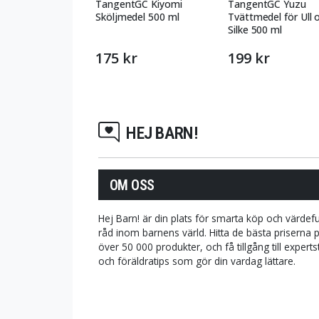
TangentGC Kiyomi
TangentGC Yuzu
Sköljmedel 500 ml
Tvättmedel för Ull 
Silke 500 ml
175 kr
199 kr
HEJ BARN!
OM OSS
Hej Barn! är din plats för smarta köp och värdefu
råd inom barnens värld. Hitta de bästa priserna 
över 50 000 produkter, och få tillgång till expert
och föräldratips som gör din vardag lättare.