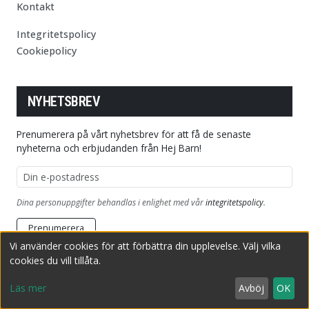
Kontakt
Integritetspolicy
Cookiepolicy
NYHETSBREV
Prenumerera på vårt nyhetsbrev för att få de senaste
nyheterna och erbjudanden från Hej Barn!
E-postadress
Dina personuppgifter behandlas i enlighet med vår
integritetspolicy
.
Prenumerera
Vi använder cookies för att förbättra din upplevelse. Välj vilka
cookies du vill tillåta.
Copyright © 2026 HejBarn.se
Producerad av Adrila Sweden AB
Läs mer
Avböj
OK