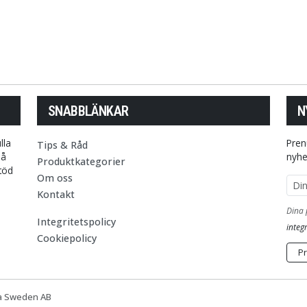
SNABBLÄNKAR
N
lla
Pren
Tips & Råd
på
nyhe
Produktkategorier
stöd
Om oss
E-p
Kontakt
Dina 
Integritetspolicy
integr
Cookiepolicy
P
la Sweden AB