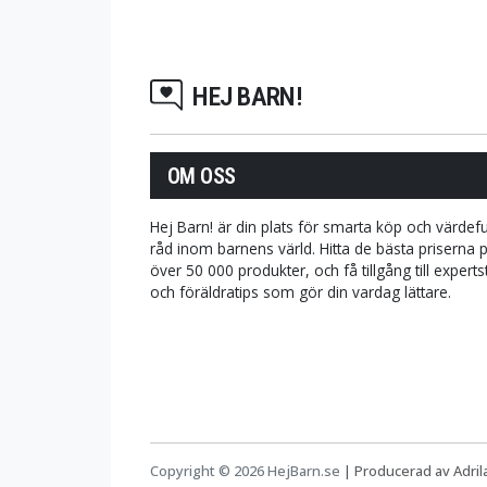
HEJ BARN!
OM OSS
Hej Barn! är din plats för smarta köp och värdefu
råd inom barnens värld. Hitta de bästa priserna 
över 50 000 produkter, och få tillgång till expert
och föräldratips som gör din vardag lättare.
Copyright © 2026 HejBarn.se
|
Producerad av Adri