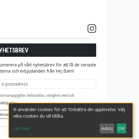
YHETSBREV
umerera på vårt nyhetsbrev för att få de senaste
terna och erbjudanden från Hej Barn!
ostadress
personuppgifter behandlas i enlighet med vår
itetspolicy
.
Vi använder cookies för att förbättra din upplevelse. Välj
renumerera
vilka cookies du vill tillåta.
Läs mer
Avböj
OK