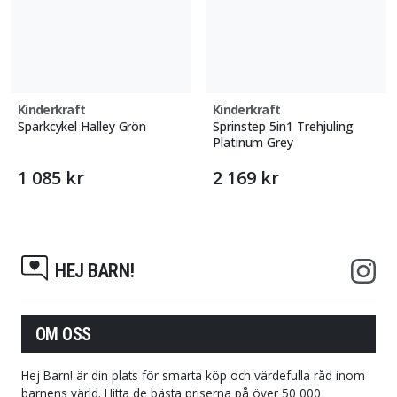
Kinderkraft
Kinderkraft
Sparkcykel Halley Grön
Sprinstep 5in1 Trehjuling
Platinum Grey
1 085 kr
2 169 kr
HEJ BARN!
OM OSS
Hej Barn! är din plats för smarta köp och värdefulla råd inom
barnens värld. Hitta de bästa priserna på över 50 000