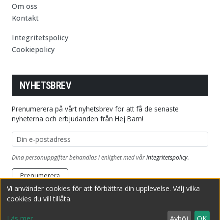
Om oss
Kontakt
Integritetspolicy
Cookiepolicy
NYHETSBREV
Prenumerera på vårt nyhetsbrev för att få de senaste
nyheterna och erbjudanden från Hej Barn!
E-postadress
Dina personuppgifter behandlas i enlighet med vår
integritetspolicy
.
Prenumerera
Vi använder cookies för att förbättra din upplevelse. Välj vilka
cookies du vill tillåta.
Copyright © 2026 HejBarn.se
Producerad av Adrila Sweden AB
Läs mer
Avböj
OK