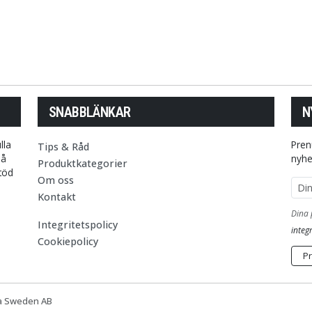
SNABBLÄNKAR
N
lla
Pren
Tips & Råd
på
nyhe
Produktkategorier
stöd
Om oss
E-p
Kontakt
Dina 
Integritetspolicy
integr
Cookiepolicy
P
la Sweden AB