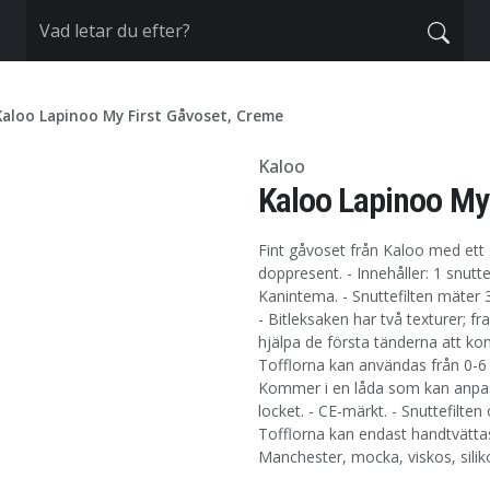
Kaloo Lapinoo My First Gåvoset, Creme
Kaloo
Kaloo Lapinoo My
Fint gåvoset från Kaloo med ett g
doppresent. - Innehåller: 1 snutte
Kanintema. - Snuttefilten mäter 
- Bitleksaken har två texturer; f
hjälpa de första tänderna att 
Tofflorna kan användas från 0-6 m
Kommer i en låda som kan anpa
locket. - CE-märkt. - Snuttefilten
Tofflorna kan endast handtvätta
Manchester, mocka, viskos, silik