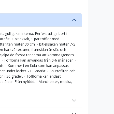
t gulligt kanintema. Perfekt att ge bort i
ttefilt, 1 bitleksak, 1 par tofflor med
ttefilten mäter 30 cm. - Bitleksaken mäter 7x8
n har två texturer; framsidan är slät och
t hjälpa de första tänderna att komma igenom
- Tofflorna kan användas från 0-6 månader. -
ebis. - Kommer i en låda som kan anpassas
t under locket. - CE-märkt. - Snuttefilten och
in i 30 grader. - Tofflorna kan endast
d ålder: Från nyfödd. - Manchester, mocka,