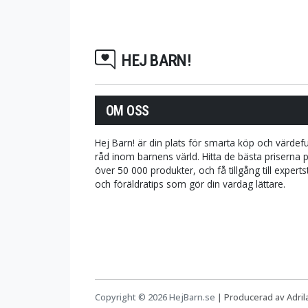
HEJ BARN!
OM OSS
Hej Barn! är din plats för smarta köp och värdefu
råd inom barnens värld. Hitta de bästa priserna 
över 50 000 produkter, och få tillgång till expert
och föräldratips som gör din vardag lättare.
Copyright © 2026 HejBarn.se
|
Producerad av Adri