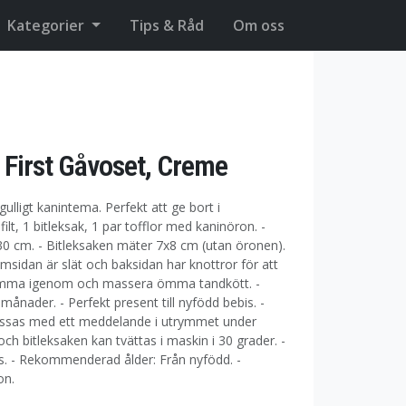
Kategorier
Tips & Råd
Om oss
 First Gåvoset, Creme
ulligt kanintema. Perfekt att ge bort i
filt, 1 bitleksak, 1 par tofflor med kaninöron. -
30 cm. - Bitleksaken mäter 7x8 cm (utan öronen).
ramsidan är slät och baksidan har knottror för att
komma igenom och massera ömma tandkött. -
ånader. - Perfekt present till nyfödd bebis. -
ssas med ett meddelande i utrymmet under
 och bitleksaken kan tvättas i maskin i 30 grader. -
s. - Rekommenderad ålder: Från nyfödd. -
on.