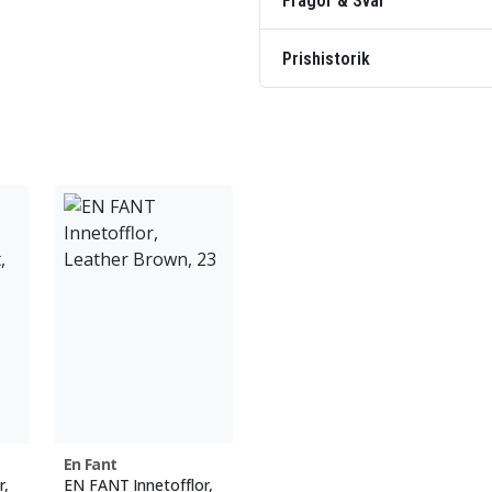
Frågor & Svar
Prishistorik
En Fant
r,
EN FANT Innetofflor,