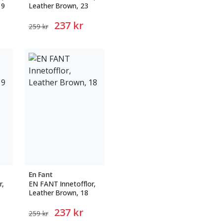
19
Leather Brown, 23
237 kr
259 kr
En Fant
r,
EN FANT Innetofflor,
Leather Brown, 18
237 kr
259 kr