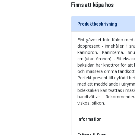
Finns att köpa hos
Produktbeskrivning
Fint gåvoset från Kaloo med et
doppresent. - Innehåller: 1 snu
kaninöron. - Kanintema. - Snu
cm (utan öronen). - Bitleksake
baksidan har knottror för at
och massera ömma tandkött. 
Perfekt present till nyfödd b
med ett meddelande i utrymme
bitleksaken kan tvättas i mask
handtvättas. - Rekommendera
viskos, silikon.
Information