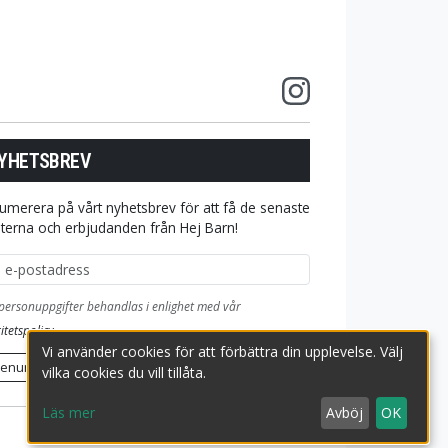
YHETSBREV
umerera på vårt nyhetsbrev för att få de senaste
terna och erbjudanden från Hej Barn!
ostadress
personuppgifter behandlas i enlighet med vår
itetspolicy
.
Vi använder cookies för att förbättra din upplevelse. Välj
renumerera
vilka cookies du vill tillåta.
Läs mer
Avböj
OK