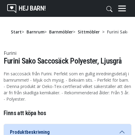
HEJ BARN!
Start
Barnrum
Barnmöbler
Sittmöbler
Furini Sako S
Furini
Furini Sako Saccosäck Polyester, Ljusgrå
Fin saccosäck från Furini. Perfekt som en gullig inredningsdetalj i
barnrummet! - Mjuk och mysig. - Bekväm sits. - Perfekt för barn.
- Denna produkt är Oeko-Tex-certfierad vilket säkerställer att den
är fri från skadliga kemikalier. - Rekommenderad ålder: Från 5 år.
- Polyester.
Finns att köpa hos
Produktbeskrivning