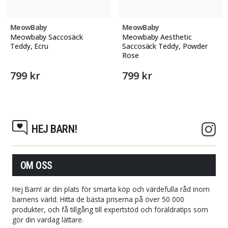
MeowBaby
MeowBaby
Meowbaby Saccosäck
Meowbaby Aesthetic
Teddy, Ecru
Saccosäck Teddy, Powder
Rose
799 kr
799 kr
HEJ BARN!
OM OSS
Hej Barn! är din plats för smarta köp och värdefulla råd inom
barnens värld. Hitta de bästa priserna på över 50 000
produkter, och få tillgång till expertstöd och föräldratips som
gör din vardag lättare.