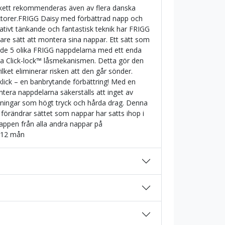
nkett rekommenderas även av flera danska
ktorer.FRIGG Daisy med förbättrad napp och
tivt tänkande och fantastisk teknik har FRIGG
are sätt att montera sina nappar. Ett sätt som
p de 5 olika FRIGG nappdelarna med ett enda
 nya Click-lock™ låsmekanismen. Detta gör den
lket eliminerar risken att den går sönder.
klick – en banbrytande förbättring! Med en
tera nappdelarna säkerställs att inget av
stningar som högt tryck och hårda drag. Denna
förändrar sättet som nappar har satts ihop i
-nappen från alla andra nappar på
-12 mån