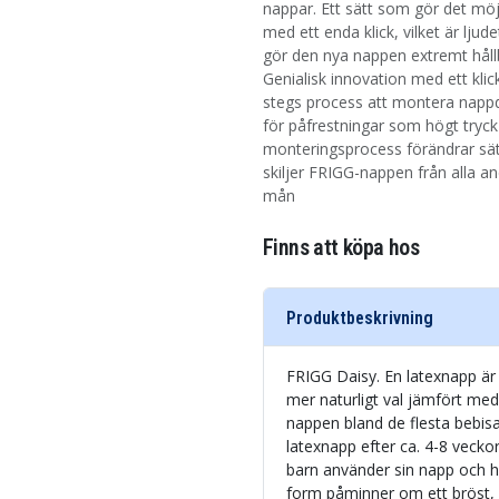
nappar. Ett sätt som gör det möj
med ett enda klick, vilket är lj
gör den nya nappen extremt hållba
Genialisk innovation med ett kli
stegs process att montera nappde
för påfrestningar som högt tryck
monteringsprocess förändrar sätt
skiljer FRIGG-nappen från alla 
mån
Finns att köpa hos
Produktbeskrivning
FRIGG Daisy. En latexnapp är 
mer naturligt val jämfört med
nappen bland de flesta bebis
latexnapp efter ca. 4-8 veck
barn använder sin napp och h
form påminner om ett bröst, 