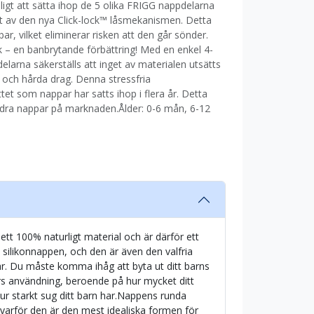
ligt att sätta ihop de 5 olika FRIGG nappdelarna
udet av den nya Click-lock™ låsmekanismen. Detta
r, vilket eliminerar risken att den går sönder.
ck – en banbrytande förbättring! Med en enkel 4-
larna säkerställs att inget av materialen utsätts
 och hårda drag. Denna stressfria
et som nappar har satts ihop i flera år. Detta
andra nappar på marknaden.Ålder: 0-6 mån, 6-12
ett 100% naturligt material och är därför ett
 silikonnappen, och den är även den valfria
ar. Du måste komma ihåg att byta ut ditt barns
ors användning, beroende på hur mycket ditt
ur starkt sug ditt barn har.Nappens runda
varför den är den mest idealiska formen för