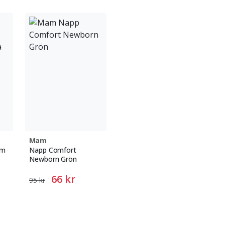
Mam
6m
Napp Comfort
Newborn Grön
66 kr
95 kr