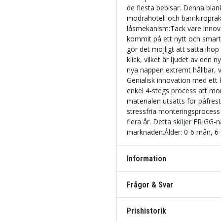
de flesta bebisar. Denna bla
mödrahotell och barnkiropra
låsmekanism:Tack vare innova
kommit på ett nytt och smart
gör det möjligt att sätta iho
klick, vilket är ljudet av den
nya nappen extremt hållbar, vi
Genialisk innovation med ett 
enkel 4-stegs process att mon
materialen utsätts för påfre
stressfria monteringsprocess 
flera år. Detta skiljer FRIGG
marknaden.Ålder: 0-6 mån, 6
Information
Frågor & Svar
Prishistorik