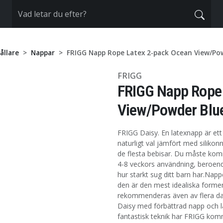
ållare
Nappar
FRIGG Napp Rope Latex 2-pack Ocean View/Po
FRIGG
FRIGG Napp Rope 
View/Powder Blu
FRIGG Daisy. En latexnapp är ett
naturligt val jämfört med siliko
de flesta bebisar. Du måste komm
4-8 veckors användning, beroend
hur starkt sug ditt barn har.Nap
den är den mest idealiska formen
rekommenderas även av flera da
Daisy med förbättrad napp och 
fantastisk teknik har FRIGG komm