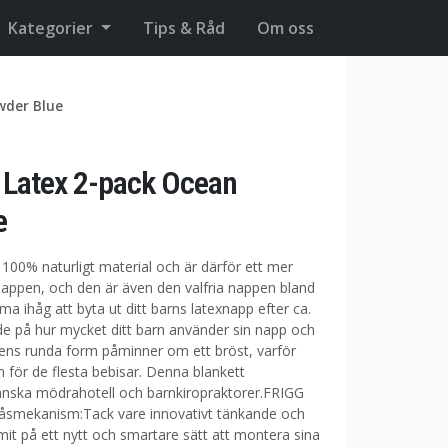
Kategorier
Tips & Råd
Om oss
wder Blue
Latex 2-pack Ocean
e
 100% naturligt material och är därför ett mer
nnappen, och den är även den valfria nappen bland
a ihåg att byta ut ditt barns latexnapp efter ca.
e på hur mycket ditt barn använder sin napp och
pens runda form påminner om ett bröst, varför
 för de flesta bebisar. Denna blankett
nska mödrahotell och barnkiropraktorer.FRIGG
låsmekanism:Tack vare innovativt tänkande och
it på ett nytt och smartare sätt att montera sina