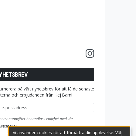
YHETSBREV
umerera på vårt nyhetsbrev för att få de senaste
terna och erbjudanden från Hej Barn!
ostadress
personuppgifter behandlas i enlighet med vår
itetspolicy
.
Vi använder cookies för att förbättra din upplevelse. Välj