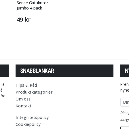
Sense Gatukritor
Jumbo 4-pack
49 kr
SNABBLÄNKAR
N
lla
Pren
Tips & Råd
på
nyhe
Produktkategorier
stöd
Om oss
E-p
Kontakt
Dina 
Integritetspolicy
integr
Cookiepolicy