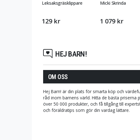
Leksaksgräsklippare
Micki Skrinda
129 kr
1 079 kr
HEJ BARN!
OM OSS
Hej Barn! är din plats för smarta köp och värdefu
råd inom barnens värld. Hitta de bästa priserna 
över 50 000 produkter, och få tillgång till expert
och föräldratips som gör din vardag lättare.