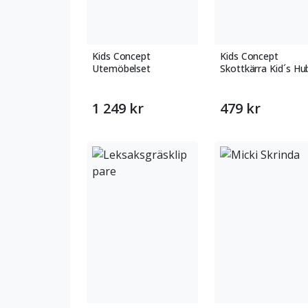
Kids Concept
Kids Concept
Utemöbelset
Skottkärra Kid´s Hu
1 249 kr
479 kr