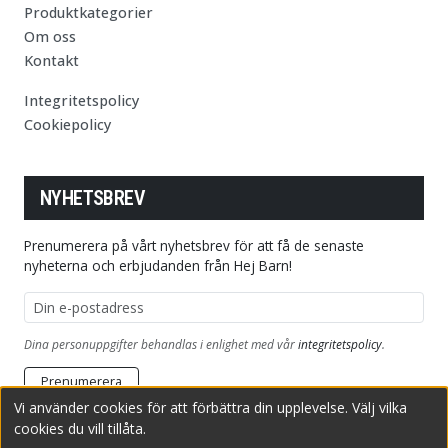
Produktkategorier
Om oss
Kontakt
Integritetspolicy
Cookiepolicy
NYHETSBREV
Prenumerera på vårt nyhetsbrev för att få de senaste
nyheterna och erbjudanden från Hej Barn!
E-postadress
Dina personuppgifter behandlas i enlighet med vår
integritetspolicy
.
Prenumerera
Vi använder cookies för att förbättra din upplevelse. Välj vilka
cookies du vill tillåta.
Copyright © 2026 HejBarn.se