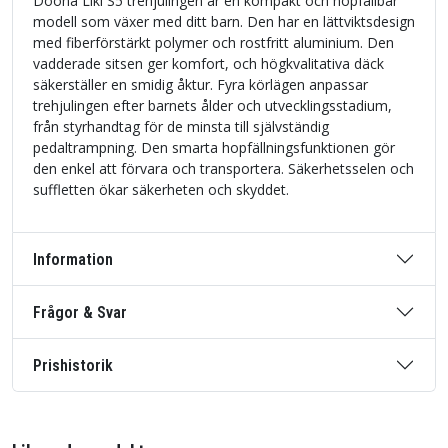
Doona Liki S5 trehjulingen är en kompakt och hopfällbar
modell som växer med ditt barn. Den har en lättviktsdesign
med fiberförstärkt polymer och rostfritt aluminium. Den
vadderade sitsen ger komfort, och högkvalitativa däck
säkerställer en smidig åktur. Fyra körlägen anpassar
trehjulingen efter barnets ålder och utvecklingsstadium,
från styrhandtag för de minsta till självständig
pedaltrampning. Den smarta hopfällningsfunktionen gör
den enkel att förvara och transportera. Säkerhetsselen och
suffletten ökar säkerheten och skyddet.
Information
Frågor & Svar
Prishistorik