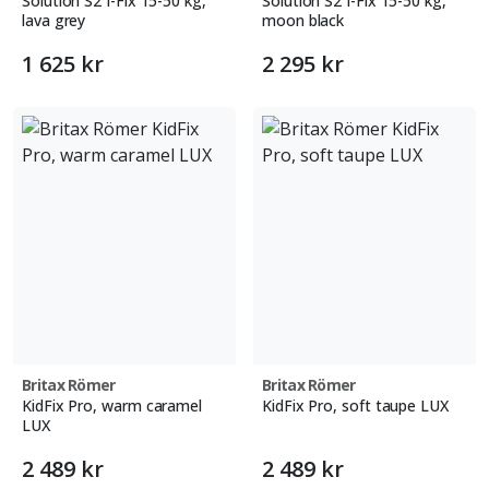
Solution S2 I-Fix 15-50 kg,
Solution S2 I-Fix 15-50 kg,
lava grey
moon black
1 625 kr
2 295 kr
Britax Römer
Britax Römer
KidFix Pro, warm caramel
KidFix Pro, soft taupe LUX
LUX
2 489 kr
2 489 kr