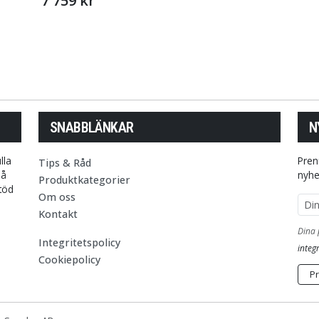
7 759 kr
SNABBLÄNKAR
N
lla
Pren
Tips & Råd
på
nyhe
Produktkategorier
stöd
Om oss
E-p
Kontakt
Dina 
Integritetspolicy
integr
Cookiepolicy
P