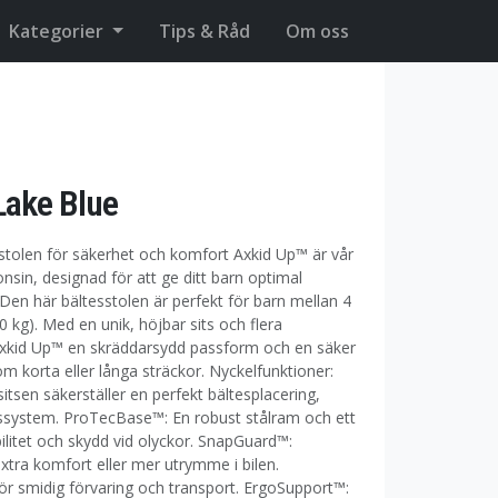
Kategorier
Tips & Råd
Om oss
Lake Blue
stolen för säkerhet och komfort Axkid Up™ är vår
sin, designad för att ge ditt barn optimal
en här bältesstolen är perfekt för barn mellan 4
0 kg). Med en unik, höjbar sits och flera
 Axkid Up™ en skräddarsydd passform och en säker
m korta eller långa sträckor. Nyckelfunktioner:
tsen säkerställer en perfekt bältesplacering,
tssystem. ProTecBase™: En robust stålram och ett
ilitet och skydd vid olyckor. SnapGuard™:
tra komfort eller mer utrymme i bilen.
för smidig förvaring och transport. ErgoSupport™: