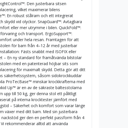
eightControl™: Den justerbara sitsen
placering, vilket maximerar bilens
: En robust stålram och ett integrerat
och skydd vid olyckor. SnapGuard™: Avtagbara
mfort eller mer utrymme i bilen. QuickFold™:
g förvaring och transport. ErgoSupport™:
mfort under hela resan. Framtagen för att
tolen för barn från 4–12 år med justerbar
nstallation: Fästs snabbt med ISOFIX eller
et – En ny standard för framåtvända bilstolar
sstolen med en patenterad höjbar sits som
placering för maximalt skydd. Detta gör att ditt
ilens säkerhetssystem, såsom sidokrockkuddar
abila ProTecBase™ minskar krockkrafterna med
 Axkid Up™ är en av de säkraste bältesstolarna
upp till 50 kg, ger denna stol ett pålitligt
aserat på interna krocktester jämfört med
ngstid – Säkerhet och komfort som varar länge
om växer med ditt barn. Med sin justerbara
 nackstöd ger den en perfekt passform från 4
). Vi rekommenderar alltid att använda