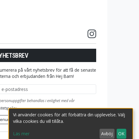
YHETSBREV
umerera på vårt nyhetsbrev för att få de senaste
terna och erbjudanden från Hej Barn!
ostadress
personuppgifter behandlas i enlighet med vår
itetspolicy
.
Vi använder cookies för att förbättra din upplevelse. Välj
renumerera
vilka cookies du vill tillåta.
Läs mer
Avböj
OK