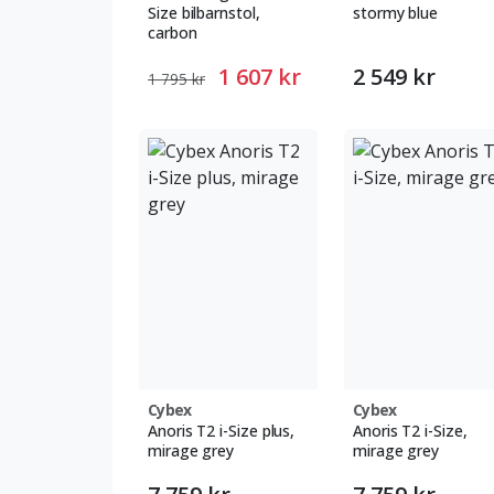
Size bilbarnstol,
stormy blue
carbon
1 607 kr
2 549 kr
1 795 kr
Cybex
Cybex
Anoris T2 i-Size plus,
Anoris T2 i-Size,
mirage grey
mirage grey