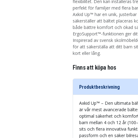
flexibilitet. Den kan installeras tr
perfekt för familjer med flera b
Axkid Up™ har en unik, justerbar
säkerställer att bältet placeras 
både bättre komfort och ökad s
ErgoSupport™-funktionen ger dit
Inspirerad av svensk skolmöbeld
för att säkerställa att ditt barn
kort eller lång.
Finns att köpa hos
Produktbeskrivning
Axkid Up™ – Den ultimata bäl
är vår mest avancerade bältes
optimal säkerhet och komfort
barn mellan 4 och 12 år (100–
sits och flera innovativa fun
passform och en säker bilres