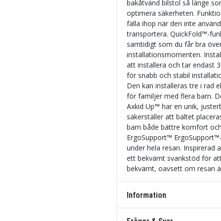
bakåtvänd bilstol så länge som
optimera säkerheten. Funktio
fälla ihop när den inte använd
transportera. QuickFold™-funk
samtidigt som du får bra över
installationsmomenten. Instal
att installera och tar endast
för snabb och stabil installatio
Den kan installeras tre i rad e
för familjer med flera barn.
Axkid Up™ har en unik, juste
säkerställer att bältet placer
barn både bättre komfort oc
ErgoSupport™ ErgoSupport™-f
under hela resan. Inspirerad
ett bekvämt svankstöd för att 
bekvämt, oavsett om resan är 
Information