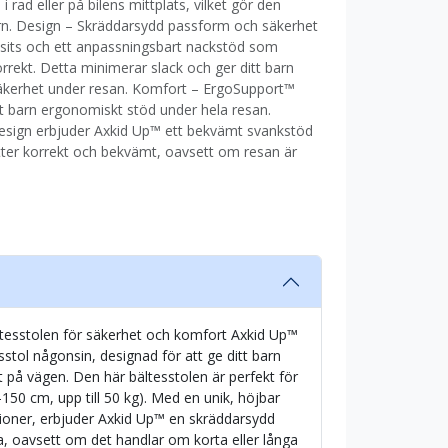
e i rad eller på bilens mittplats, vilket gör den
arn. Design – Skräddarsydd passform och säkerhet
 sits och ett anpassningsbart nackstöd som
korrekt. Detta minimerar slack och ger ditt barn
äkerhet under resan. Komfort – ErgoSupport™
t barn ergonomiskt stöd under hela resan.
esign erbjuder Axkid Up™ ett bekvämt svankstöd
 sitter korrekt och bekvämt, oavsett om resan är
tesstolen för säkerhet och komfort Axkid Up™
stol någonsin, designad för att ge ditt barn
 på vägen. Den här bältesstolen är perfekt för
150 cm, upp till 50 kg). Med en unik, höjbar
ktioner, erbjuder Axkid Up™ en skräddarsydd
a, oavsett om det handlar om korta eller långa