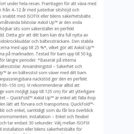
ort under hela resan. Framtagen för att växa med
rn från 4–12 år med justerbar sitshöjd och
ts snabbt med ISOFIX eller bilens säkerhetsbälte.
ramåtvända bilstolar Axkid Up™ är den enda
öjbar sits som säkerställer en perfekt
d. Detta gör att ditt barn kan dra full nytta av
idokrockkuddar och bältessträckare. Den stabila
rna med upp till 25 %*, vilket gör att Axkid Up™
rna på marknaden. Testad för barn upp till 50 kg,
 för längre perioder. *Baserat på interna
ältesstolar. Användningstid – Säkerhet och
p™ är en bältesstol som växer med ditt barn.
 anpassningsbara nackstöd ger den en perfekt
 (100–150 cm). Vi rekommenderar alltid att
e som möjligt (upp till 125 cm) för att ytterligare
tet – QuickFold™ Axkid Up™ är enkel att fälla ihop
den lätt att förvara och transportera. QuickFold™-
abb och enkel, samtidigt som du får bra överblick
ionsmomenten. Installation – Enkel och flexibel
 och tar endast 30 sekunder. Välj mellan ISOFIX
installation eller bilens säkerhetsbälte för