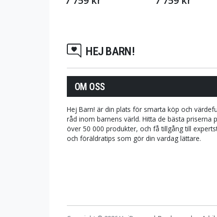
7 759 kr
7 759 kr
HEJ BARN!
OM OSS
Hej Barn! är din plats för smarta köp och värdefu
råd inom barnens värld. Hitta de bästa priserna 
över 50 000 produkter, och få tillgång till expert
och föräldratips som gör din vardag lättare.