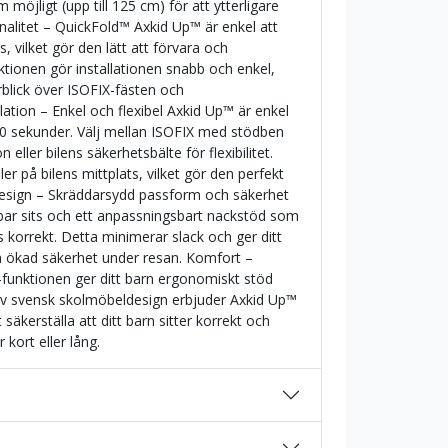
 möjligt (upp till 125 cm) för att ytterligare
nalitet – QuickFold™ Axkid Up™ är enkel att
s, vilket gör den lätt att förvara och
tionen gör installationen snabb och enkel,
blick över ISOFIX-fästen och
lation – Enkel och flexibel Axkid Up™ är enkel
 30 sekunder. Välj mellan ISOFIX med stödben
n eller bilens säkerhetsbälte för flexibilitet.
ller på bilens mittplats, vilket gör den perfekt
 Design – Skräddarsydd passform och säkerhet
rbar sits och ett anpassningsbart nackstöd som
as korrekt. Detta minimerar slack och ger ditt
h ökad säkerhet under resan. Komfort –
unktionen ger ditt barn ergonomiskt stöd
 av svensk skolmöbeldesign erbjuder Axkid Up™
säkerställa att ditt barn sitter korrekt och
kort eller lång.