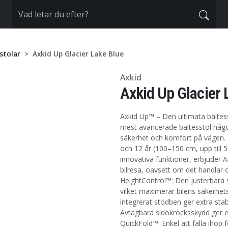
stolar
Axkid Up Glacier Lake Blue
Axkid
Axkid Up Glacier 
Axkid Up™ – Den ultimata bältes
mest avancerade bältesstol någon
säkerhet och komfort på vägen. D
och 12 år (100–150 cm, upp till 5
innovativa funktioner, erbjuder
bilresa, oavsett om det handlar o
HeightControl™: Den justerbara si
vilket maximerar bilens säkerhe
integrerat stödben ger extra stab
Avtagbara sidokrocksskydd ger ex
QuickFold™: Enkel att fälla ihop 