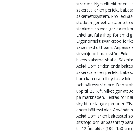
sträckor. Nyckelfunktioner: H
säkerställer en perfekt bältes
säkerhetssystem. ProTecBase™
stödben ger extra stabilitet 
sidokrocksskydd ger extra ko
Enkel att fälla ihop för smidi
Ergonomiskt svankstöd för ko
växa med ditt barn: Anpassa s
sitshöjd och nackstöd. Enkel i
bilens säkerhetsbälte. Säkerh
Axkid Up™ är den enda bälte
säkerställer en perfekt bältes
barn kan dra full nytta av b
och bältessträckare. Den st
upp till 25 %*, vilket gör att
på marknaden. Testad för barn 
skydd för längre perioder. *B
andra bältesstolar. Användni
Axkid Up™ är en bältesstol s
sitshöjd och anpassningsbara
till 12 års ålder (100–150 cm