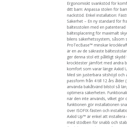
Ergonomiskt svankstöd för komf
ditt barn: Anpassa stolen för ba
nackstöd. Enkel installation: Fäs
Säkerhet – En ny standard för f
bältesstolen med en patenterad h
bältesplacering för maximalt skyd
bilens säkerhetssystem, såsom s
ProTecBase™ minskar krockkrafte
är en av de säkraste bältesstola
ger denna stol ett pålitligt skydd
krocktester jämfört med andra b
komfort som varar länge Axkid U
Med sin justerbara sitshöjd och
passform från 4 till 12 års ålder
använda bakåtvänd bilstol så läng
optimera säkerheten. Funktionali
när den inte används, vilket gör 
funktionen gör installationen sn
över ISOFIX-fästen och installat
Axkid Up™ är enkel att installera
med stödben för snabb och stabil 