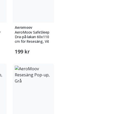
Aeromoov
y
AeroMoov SafeSleep
Dra-på-lakan 60x110
cm för Resesäng, Vit
199 kr