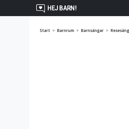
HEJ BARN!
Start
Barnrum
Barnsängar
Resesäng