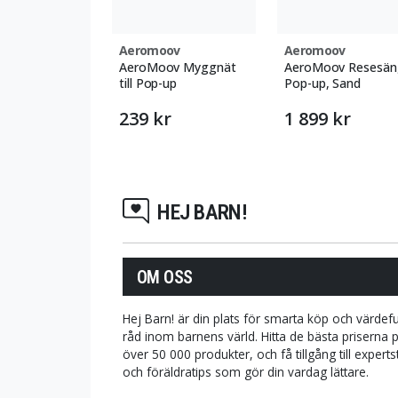
Aeromoov
Aeromoov
AeroMoov Myggnät
AeroMoov Resesän
till Pop-up
Pop-up, Sand
239 kr
1 899 kr
HEJ BARN!
OM OSS
Hej Barn! är din plats för smarta köp och värdefu
råd inom barnens värld. Hitta de bästa priserna 
över 50 000 produkter, och få tillgång till expert
och föräldratips som gör din vardag lättare.