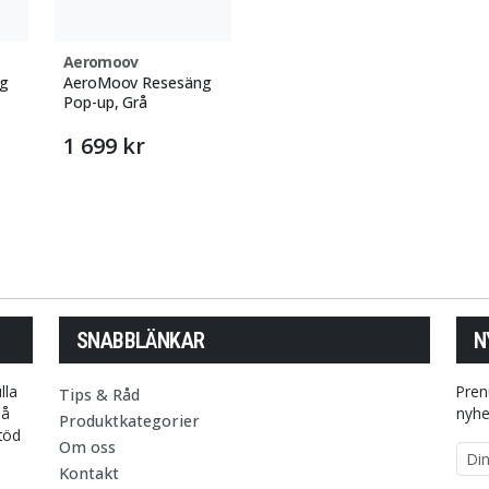
Aeromoov
g
AeroMoov Resesäng
Pop-up, Grå
1 699 kr
SNABBLÄNKAR
N
lla
Pren
Tips & Råd
på
nyhe
Produktkategorier
stöd
Om oss
E-p
Kontakt