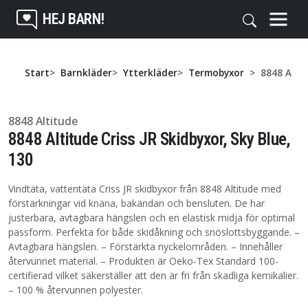
HEJ BARN!
Start
Barnkläder
Ytterkläder
Termobyxor
8848 Altit
8848 Altitude
8848 Altitude Criss JR Skidbyxor, Sky Blue,
130
Vindtäta, vattentäta Criss JR skidbyxor från 8848 Altitude med
förstärkningar vid knäna, bakändan och bensluten. De har
justerbara, avtagbara hängslen och en elastisk midja för optimal
passform. Perfekta för både skidåkning och snöslottsbyggande. –
Avtagbara hängslen. – Förstärkta nyckelområden. – Innehåller
återvunnet material. – Produkten är Oeko-Tex Standard 100-
certifierad vilket säkerställer att den är fri från skadliga kemikalier.
– 100 % återvunnen polyester.