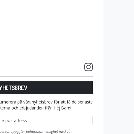
YHETSBREV
umerera på vårt nyhetsbrev för att få de senaste
terna och erbjudanden från Hej Barn!
ostadress
personuppgifter behandlas i enlighet med vår