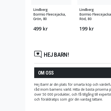
Lindberg
Lindberg
Bormio Fleecejacka,
Bormio Fleecejacka
Grön, 80
Röd, 80
499 kr
199 kr
HEJ BARN!
OM OSS
Hej Barn! är din plats för smarta köp och värdefu
råd inom barnens värld. Hitta de bästa priserna 
över 50 000 produkter, och få tillgång till expert
och föräldratips som gör din vardag lättare.