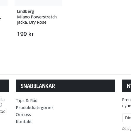
Lindberg
,
Milano Powerstretch
Jacka, Dry Rose
199 kr
SNABBLÄNKAR
N
lla
Pren
Tips & Råd
på
nyhe
Produktkategorier
stöd
Om oss
E-p
Kontakt
Dina 